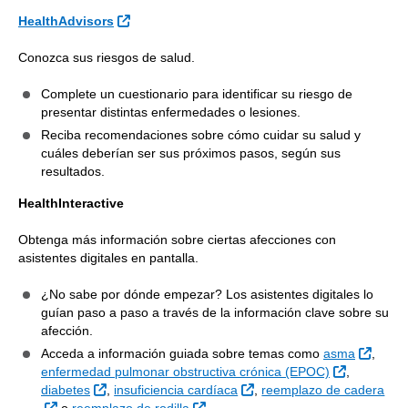
Sitio Externo
HealthAdvisors
Conozca sus riesgos de salud.
Complete un cuestionario para identificar su riesgo de
presentar distintas enfermedades o lesiones.
Reciba recomendaciones sobre cómo cuidar su salud y
cuáles deberían ser sus próximos pasos, según sus
resultados.
HealthInteractive
Obtenga más información sobre ciertas afecciones con
asistentes digitales en pantalla.
¿No sabe por dónde empezar? Los asistentes digitales lo
guían paso a paso a través de la información clave sobre su
afección.
Sitio 
Acceda a información guiada sobre temas como
asma
,
Sitio Exter
enfermedad pulmonar obstructiva crónica (EPOC)
,
Sitio Externo
Sitio Externo
diabetes
,
insuficiencia cardíaca
,
reemplazo de cadera
Sitio Externo
Sitio Externo